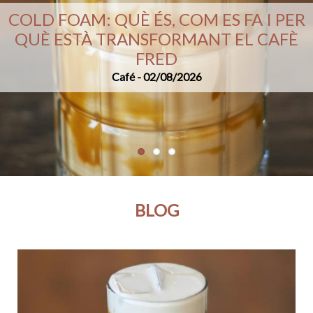
COLD FOAM: QUÈ ÉS, COM ES FA I PER
QUÈ ESTÀ TRANSFORMANT EL CAFÈ
FRED
Café
Café
19/07/2026
-
02/08/2026
26/07/2026
BLOG