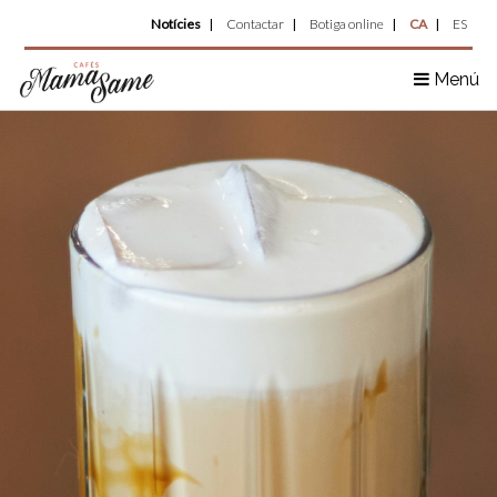
Top
Vés
Notícies
Contactar
Botiga online
CA
ES
al
Menu
contingut
Menú