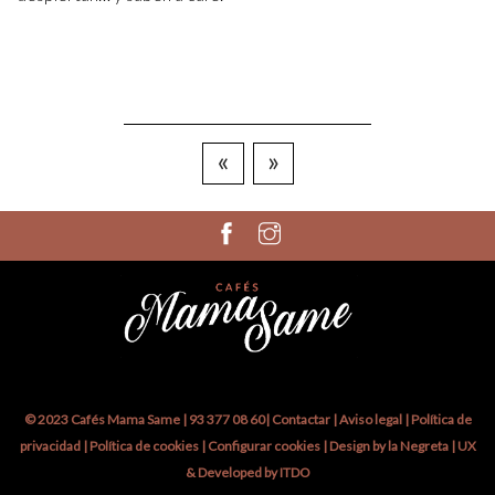
«
»
© 2023 Cafés Mama Same |
93 377 08 60
|
Contactar
|
Aviso legal
|
Política de
privacidad
|
Política de cookies
|
Configurar cookies
|
Design by la Negreta
| UX
& Developed by
ITDO