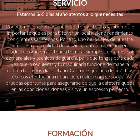
SERVICIO
Estamos 365 días al año atentos a lo que necesitas
Conocemos en profundidad el sector hostelero y sabemos lo
importante que es para ti tener un local a pleno rendimiento
con clientes satisfechos. Por eso, uno de los ejes de nuestra
empresa es la calidad de servicio, tanto en atención en
producto como en asistencia técnica. Siempre contamos con
comerciales y técnicos de guardia, para que tengas café cada
vez que lo requieras y tu maquinaria funcione de manera
óptima todos los días del año. Cada vez que uno de nuestros
técnicos efectúa una reparación, realiza contigo todas las
pruebas oportunas para asegurarse de que la cafetera queda
en las condiciones idóneas y sirve un espresso perfecto.
FORMACIÓN