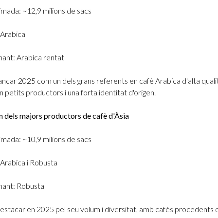
imada: ~12,9 milions de sacs
 Arabica
ant: Arabica rentat
ncar 2025 com un dels grans referents en cafè Arabica d'alta quali
 petits productors i una forta identitat d'origen.
un dels majors productors de cafè d'Àsia
imada: ~10,9 milions de sacs
 Arabica i Robusta
nant: Robusta
estacar en 2025 pel seu volum i diversitat, amb cafès procedents 