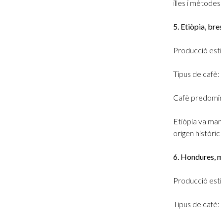
illes i mètodes
5. Etiòpia, br
Producció est
Tipus de cafè:
Cafè predomin
Etiòpia va man
origen històri
6. Hondures, 
Producció esti
Tipus de cafè: