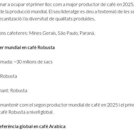
ornar a ocupar el primer lloc com a major productor de cafè en 202
e la producció mundial. El seu lideratge es deu a l'extensió de les 
ecanització i la diversitat de qualitats produïdes.
ions cafeteres: Mines Gerais, São Paulo, Paraná.
der mundial en cafè Robusta
imada: ~30 milions de sacs
: Robusta
nant: Robusta
mantenir com el segon productor mundial de cafè en 2025 i el princ
afè Robusta a nivell global.
eferència global en cafè Arabica