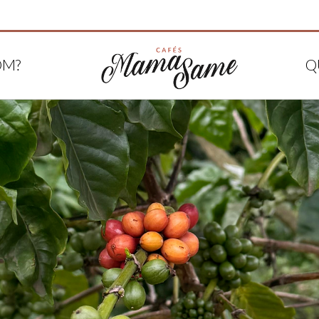
OM?
Q