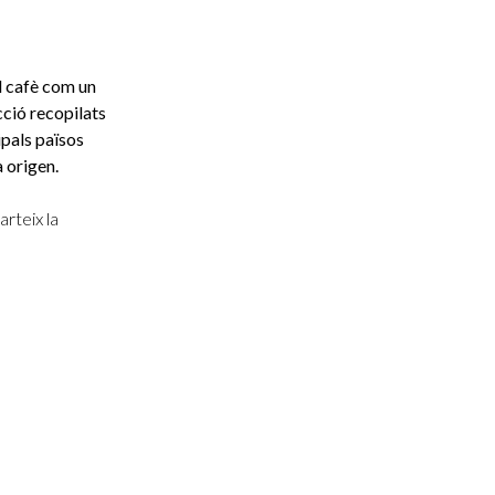
l cafè com un
ció recopilats
ipals països
 origen.
rteix la