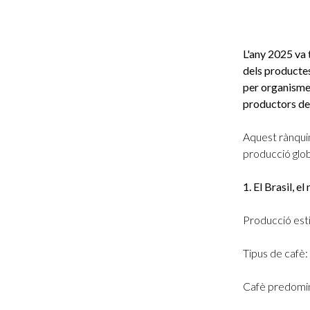
L'any 2025 va
dels productes
per organismes
productors de
Aquest rànquin
producció glob
1. El Brasil, 
Producció esti
Tipus de cafè:
Cafè predomin