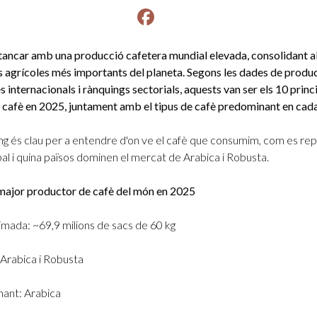
Facebook
instagram
 tancar amb una producció cafetera mundial elevada, consolidant a
 agrícoles més importants del planeta. Segons les dades de produc
 internacionals i rànquings sectorials, aquests van ser els 10 princ
 cafè en 2025, juntament amb el tipus de cafè predominant en cada
g és clau per a entendre d'on ve el cafè que consumim, com es repa
al i quina països dominen el mercat de Arabica i Robusta.
el major productor de cafè del món en 2025
mada: ~69,9 milions de sacs de 60 kg
 Arabica i Robusta
ant: Arabica