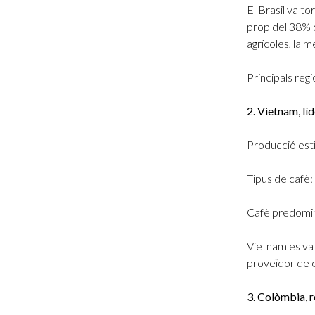
El Brasil va t
prop del 38% d
agrícoles, la m
Principals reg
2. Vietnam, lí
Producció est
Tipus de cafè
Cafè predomi
Vietnam es va 
proveïdor de c
3. Colòmbia, r