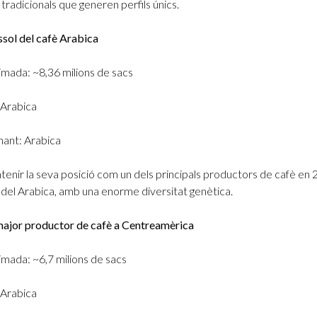
 tradicionals que generen perfils únics.
essol del cafè Arabica
imada: ~8,36 milions de sacs
 Arabica
ant: Arabica
tenir la seva posició com un dels principals productors de cafè en 
c del Arabica, amb una enorme diversitat genètica.
major productor de cafè a Centreamèrica
mada: ~6,7 milions de sacs
 Arabica