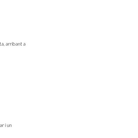
a, arribant a
r i un