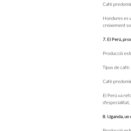
Cafè predomin
Hondures es v
creixement sos
7. El Perú, pr
Producció esti
Tipus de cafè:
Cafè predomin
El Perú va ref
d'especialitat
8. Uganda, un 
Producció esti