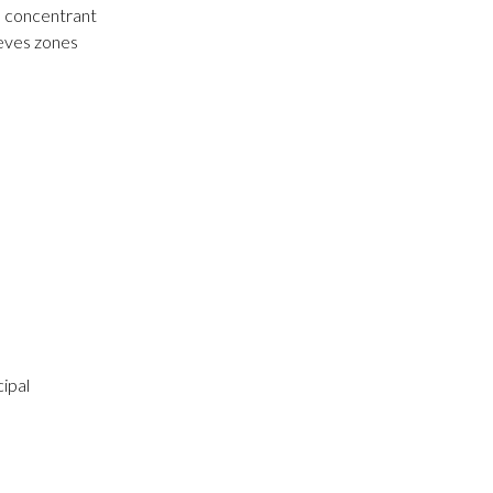
5, concentrant
seves zones
ipal