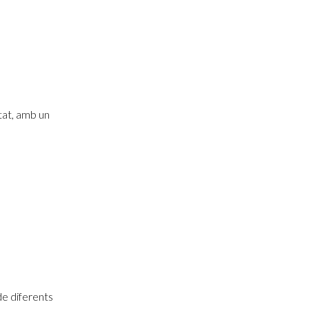
tat, amb un
de diferents