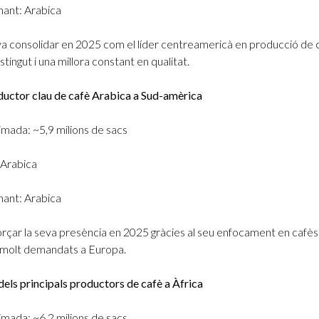
ant: Arabica
a consolidar en 2025 com el líder centreamericà en producció de 
tingut i una millora constant en qualitat.
oductor clau de cafè Arabica a Sud-amèrica
mada: ~5,9 milions de sacs
 Arabica
ant: Arabica
orçar la seva presència en 2025 gràcies al seu enfocament en cafès 
, molt demandats a Europa.
dels principals productors de cafè a Àfrica
mada: ~6,2 milions de sacs