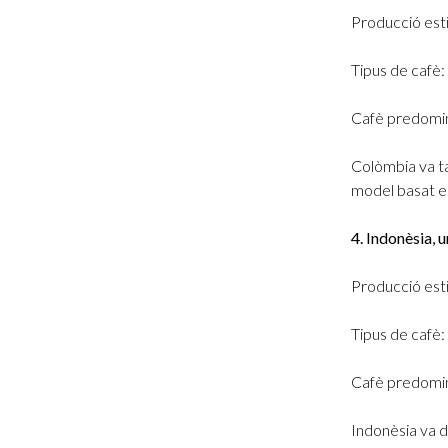
Producció est
Tipus de cafè:
Cafè predomin
Colòmbia va ta
model basat en
4. Indonèsia, 
Producció est
Tipus de cafè:
Cafè predomi
Indonèsia va d