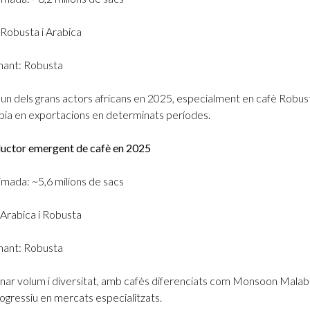
 Robusta i Arabica
nant: Robusta
un dels grans actors africans en 2025, especialment en cafè Robust
pia en exportacions en determinats períodes.
oductor emergent de cafè en 2025
mada: ~5,6 milions de sacs
 Arabica i Robusta
nant: Robusta
nar volum i diversitat, amb cafès diferenciats com Monsoon Malaba
gressiu en mercats especialitzats.