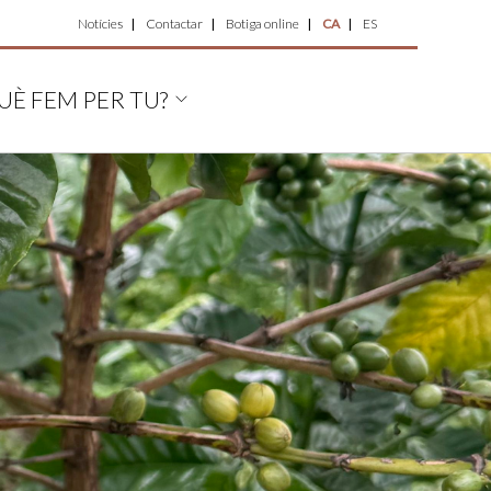
Top
Notícies
Contactar
Botiga online
CA
ES
Menu
UÈ FEM PER TU?