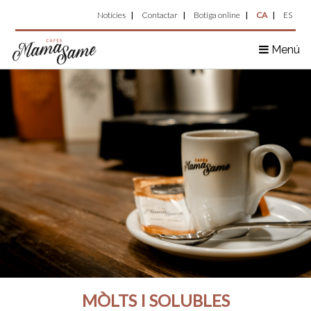
Top
Vés
Notícies
Contactar
Botiga online
CA
ES
al
Menu
contingut
Menú
MÒLTS I SOLUBLES