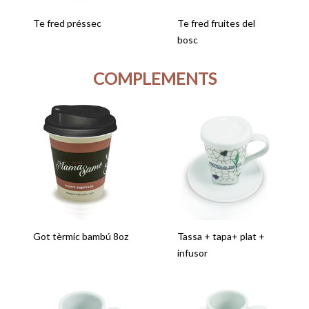
Te fred préssec
Te fred fruites del
bosc
COMPLEMENTS
Got tèrmic bambú 8oz
Tassa + tapa+ plat +
infusor