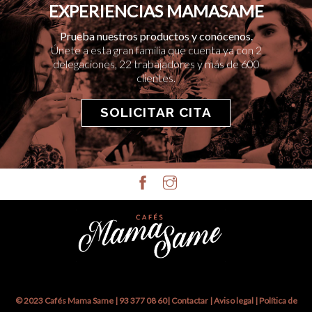
EXPERIENCIAS MAMASAME
Prueba nuestros productos y conócenos.
Únete a esta gran familia que cuenta ya con 2
delegaciones, 22 trabajadores y más de 600
clientes.
SOLICITAR CITA
© 2023 Cafés Mama Same |
93 377 08 60
|
Contactar
|
Aviso legal
|
Política de