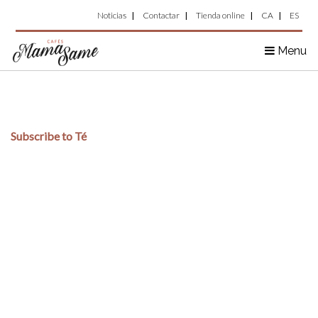
Top
Skip
Noticias
Contactar
Tienda online
CA
ES
to
Menu
main
Menu
content
Subscribe to Té