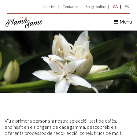
Top
Vés
Notícies
Contactar
Botiga online
CA
ES
al
Menu
contingut
Menú
Viu a primera persona la nostra selecció i tast de cafès,
endinsa't en els orígens de cada gamma, descobreix els
diferents processos de recol·lecció, coneix trucs de mòlt i