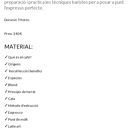
preparació i practica les tècniques baristes per a posar a punt
l'expresso perfecte.
Duració
: 5 hores
Preu
: 240 €
MATERIAL
:
✓
Què és el cafè?
✓
Orígens
✓
Recol·lecció i benefici
✓
Espècies
✓
Blend
✓
Principis de torrat
✓
Cata
✓
Mètode d'extracció
✓
Expresso
✓
Punt de mòlt
✓
Latte art