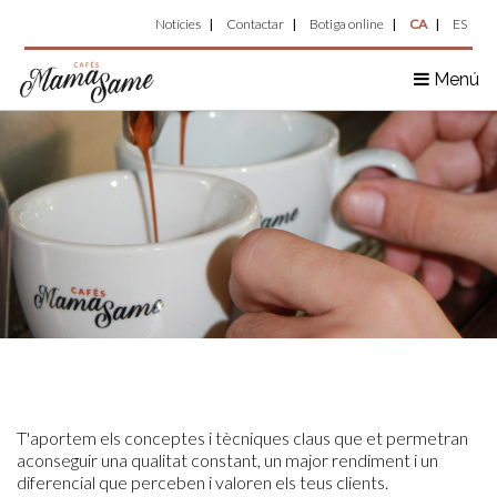
Top
Vés
Notícies
Contactar
Botiga online
CA
ES
al
Menu
contingut
Menú
T'aportem els conceptes i tècniques claus que et permetran
aconseguir una qualitat constant, un major rendiment i un
diferencial que perceben i valoren els teus clients.