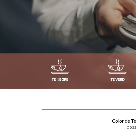
TE NEGRE
TE VERD
Color de Te,
possi