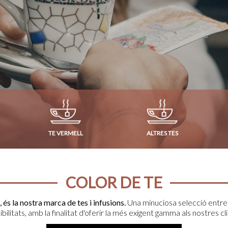
TE VERMELL
ALTRES TES
COLOR DE TE
 és la nostra marca de tes i infusions.
Una minuciosa selecció entre
bilitats, amb la finalitat d'oferir la més exigent gamma als nostres cl