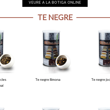
VEURE A LA BOTIGA ONLINE
TE NEGRE
cles
Te negre llimona
Te negre joc
hai