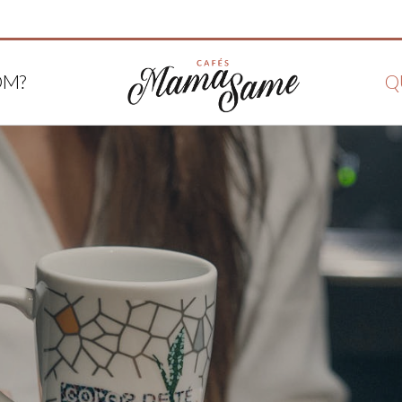
OM?
Q