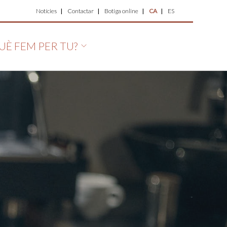
Top
Notícies
Contactar
Botiga online
CA
ES
Menu
UÈ FEM PER TU?