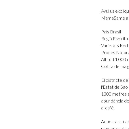
Avui us expliq
MamaSame a ca
País Brasil
Regió Espiritu
Varietats Red
Procés Natura
Altitud 1.000 
Collita de mai
El districte d
l'Estat de Sao
1300 metres so
abundància de p
al cafè.
Aquesta situac
plantar cafè –u