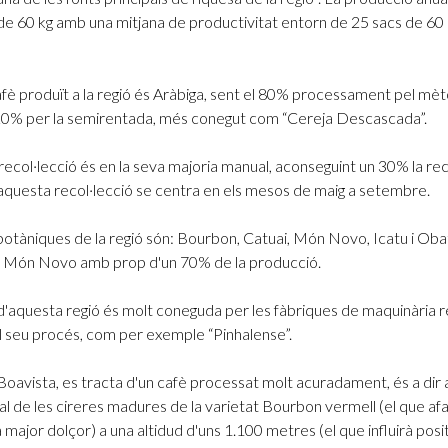
e 60 kg amb una mitjana de productivitat entorn de 25 sacs de 60 
fè produït a la regió és Aràbiga, sent el 80% processament pel mè
l 20% per la semirentada, més conegut com “Cereja Descascada”.
ecol·lecció és en la seva majoria manual, aconseguint un 30% la rec
aquesta recol·lecció se centra en els mesos de maig a setembre.
botàniques de la regió són: Bourbon, Catuai, Món Novo, Icatu i Obat
 Món Novo amb prop d'un 70% de la producció.
d'aquesta regió és molt coneguda per les fàbriques de maquinària 
el seu procés, com per exemple “Pinhalense”.
Boavista, es tracta d'un cafè processat molt acuradament, és a dir
l de les cireres madures de la varietat Bourbon vermell (el que af
na major dolçor) a una altidud d'uns 1.100 metres (el que influirà pos