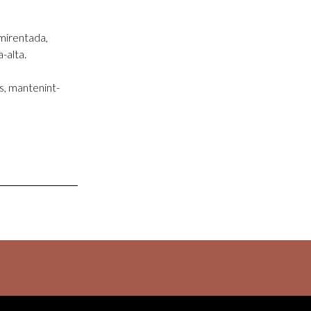
emirentada,
-alta.
s, mantenint-