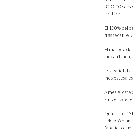
300.000 sacs d
hectàrea.
El 100% del ca
d'assecat i e
El mètode de r
mecanitzada, 
Les varietats 
més estesa és
A més el cafè 
amb el cafè i 
Quant al cafè 
selecció manua
l'aparició d'u