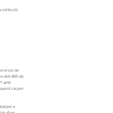
 col·lecció
en el cor de
s dels 800 als
0°, amb
 aquest cas per
hal per a
l és d'uns