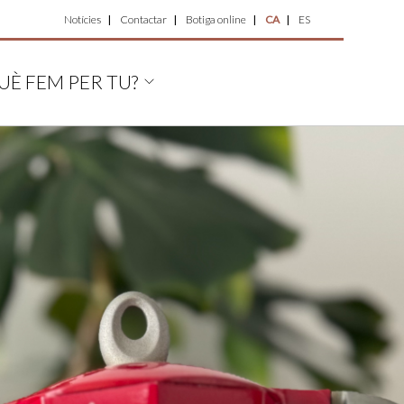
Top
Notícies
Contactar
Botiga online
CA
ES
Menu
UÈ FEM PER TU?