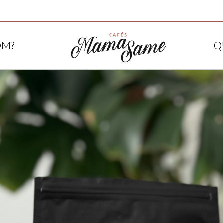
OM?
Q