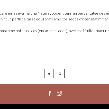
 cafè en la seva majoria Natural, podent tenir un percentatge de s
nt un perfil de tassa equilibrat i amb cos sedós d'intensitat mitjana
oma amb notes dolces (encaramel·lades), avellana i fruites madure
.
«
»