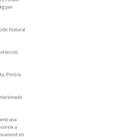
kg per
tode Natural
ol·lecció
a. Però la
relacionada
 amb una
avoreix a
itivament en