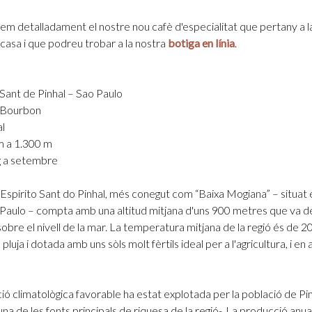
uem detalladament el nostre nou cafè d'especialitat que pertany a la
sa i que podreu trobar a la nostra
botiga en línia
.
 Sant de Pinhal – Sao Paulo
 Bourbon
l
m a 1.300 m
g a setembre
e Espirito Sant do Pinhal, més conegut com “Baixa Mogiana” – situat 
 Paulo – compta amb una altitud mitjana d'uns 900 metres que va de
bre el nivell de la mar. La temperatura mitjana de la regió és de 2
luja i dotada amb uns sòls molt fèrtils ideal per a l'agricultura, i en
ió climatològica favorable ha estat explotada per la població de Pin
na de les fonts principals de riquesa de la regió-. La producció anua