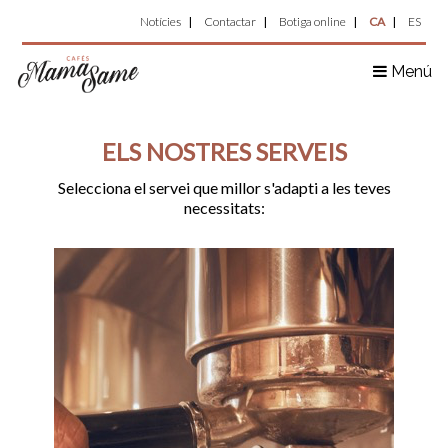
Top
Vés
Notícies
Contactar
Botiga online
CA
ES
al
Menu
contingut
Menú
ELS NOSTRES SERVEIS
Selecciona el servei que millor s'adapti a les teves
necessitats: