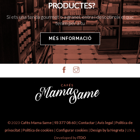
PRODUCTES?
Si ets una tenda gourmet o a granel, entra i descobreix el que
tenim per a tu
MÉS INFORMACIÓ
© 2023
Cafès Mama Same
|
93 377 08 60
|
Contactar
|
Avis legal
|
Política de
privacitat
|
Política de cookies
|
Configurar cookies
|
Design by la Negreta
| UX &
Developed by
ITDO